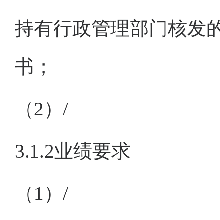
持有行政管理部门核发
书；
（
2）
/
3.1.2业绩要求
（
1）/