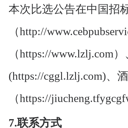
本次
比选公告在
中国招
（
http://www.cebpubser
（
https://www.lzlj.com
）
(
https://cggl
.lzlj.com)
、
（
https://jiucheng.tfygc
7.联系方式