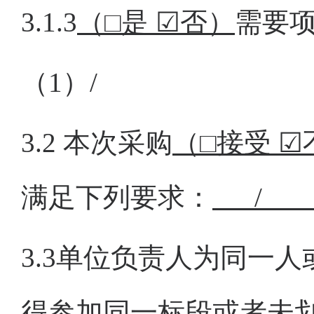
3.1.3
（
□是 ☑否
）
需要
（
1）
/
3.2
本次采购
（
□接受 
满足下列要求：
3.
3
单位负责人为同一人
得参加
同一标段
或者未