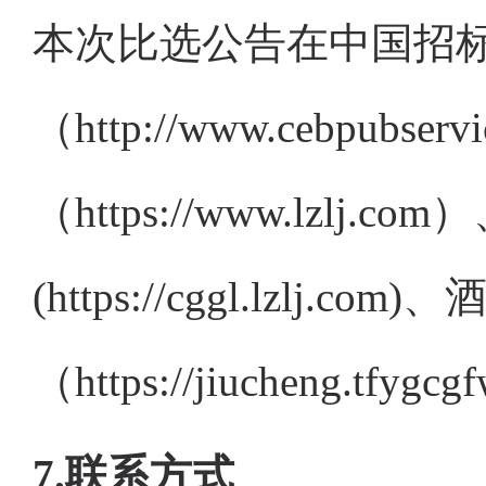
本次
比选公告在
中国招
（
http://www.cebpubser
（
https://www.lzlj.com
）
(
https://cggl
.lzlj.com)
、
（
https://jiucheng.tfygc
7.联系方式