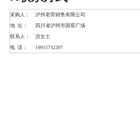
采购人
：
泸州老窖销售有限公司
地
址：
四川
省
泸州
市
国窖广场
联系人：
洪
女士
电
话：
19915732207